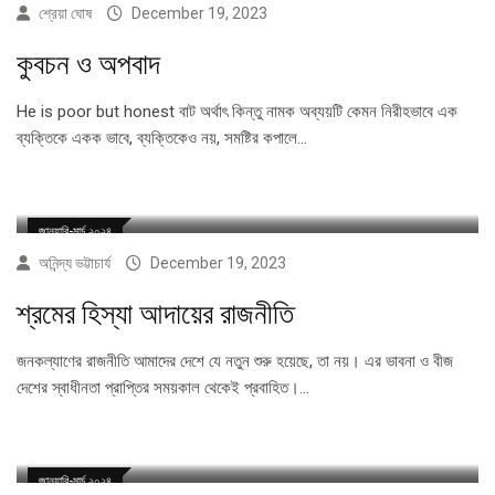
শ্রেয়া ঘোষ
December 19, 2023
কুবচন ও অপবাদ
He is poor but honest বাট অর্থাৎ কিন্তু নামক অব্যয়টি কেমন নিরীহভাবে এক
ব্যক্তিকে একক ভাবে, ব্যক্তিকেও নয়, সমষ্টির কপালে…
জানুয়ারি-মার্চ ২০২৪
অনিন্দ্য ভট্টাচার্য
December 19, 2023
শ্রমের হিস্যা আদায়ের রাজনীতি
জনকল্যাণের রাজনীতি আমাদের দেশে যে নতুন শুরু হয়েছে, তা নয়। এর ভাবনা ও বীজ
দেশের স্বাধীনতা প্রাপ্তির সময়কাল থেকেই প্রবাহিত।…
জানুয়ারি-মার্চ ২০২৪