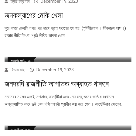
তুষার চক্রবর্তী
December 19, 2023
জনকল্যাণের মেকি খেলা
দূরে কাছে কেবলি নগর, ঘর ভাঙ্গে গ্রাম পতনের শব্দ হয়; (পৃথিবীলোক। জীবনানন্দ দাস।)
রাজার নীতি কিংবা শ্রেষ্ঠ নীতির ভাবনা থেকে…
জানুয়ারি-মার্চ ২০২৪
বিভাস সাহা
December 19, 2023
জনদরদি রাজনীতি আপাতত অব্যাহত থাকবে
নভেম্বর মাসের একই সপ্তাহে আর্জেন্টিনা এবং নেদারল্যান্ডসের জাতীয় নির্বাচনে
অপ্রত্যাশিত ভাবে দুই চরম দক্ষিণপন্থী প্রার্থীর জয় হয়ে গেল। আর্জেন্টিনার ক্ষেত্রে…
জানুয়ারি-মার্চ ২০২৪