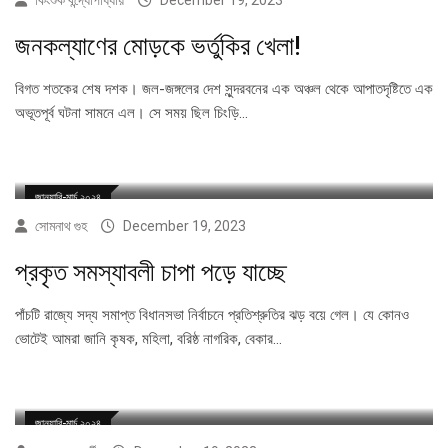
কিংশুক বন্দ্যোপাধ্যায়
December 19, 2023
জনকল্যাণের মোড়কে ভর্তুকির খেলা!
বিগত শতকের শেষ দশক। জল-জঙ্গলের দেশ সুন্দরবনের এক অঞ্চল থেকে আপাতদৃষ্টিতে এক
অভূতপূর্ব ঘটনা সামনে এল। সে সময় ছিল চিংড়ি…
জানুয়ারি-মার্চ ২০২৪
সোমনাথ গুহ
December 19, 2023
প্রকৃত সমস্যাবলী চাপা পড়ে যাচ্ছে
পাঁচটি রাজ্যে সদ্য সমাপ্ত বিধানসভা নির্বাচনে প্রতিশ্রুতির ঝড় বয়ে গেল। যে কোনও
ভোটেই আমরা জানি কৃষক, মহিলা, বরিষ্ঠ নাগরিক, বেকার…
জানুয়ারি-মার্চ ২০২৪