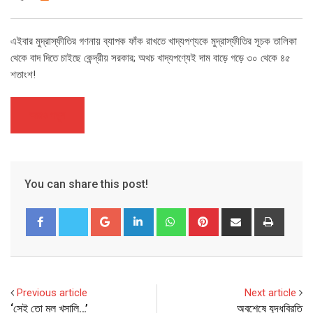
এইবার মুদ্রাস্ফীতির গণনায় ব্যাপক ফাঁক রাখতে খাদ্যপণ্যকে মুদ্রাস্ফীতির সূচক তালিকা
থেকে বাদ দিতে চাইছে কেন্দ্রীয় সরকার; অথচ খাদ্যপণ্যেই দাম বাড়ে গড়ে ৩০ থেকে ৪৫
শতাংশ!
আরও পড়ুন
You can share this post!
Google+
LinkedIn
Whatsapp
Pinterest
Share
Print
via
Email
Previous article
Next article
‘সেই তো মল খসালি…’
অবশেষে যুদ্ধবিরতি