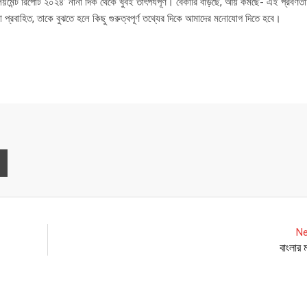
়মেন্ট রিপোর্ট ২০২৪’ নানা দিক থেকে খুবই তাৎপর্যপূর্ণ। বেকারি বাড়ছে, আয় কমছে- এই প্রবণতা
রা প্রবাহিত, তাকে বুঝতে হলে কিছু গুরুত্বপূর্ণ তথ্যের দিকে আমাদের মনোযোগ দিতে হবে।
Print
Ne
বাংলার 