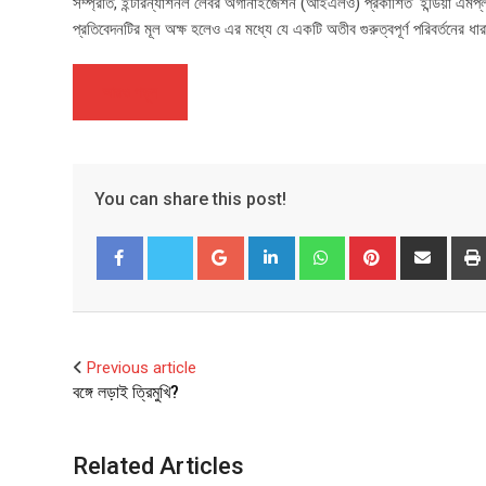
সম্প্রতি, ইন্টারন্যাশনল লেবর অর্গানাইজেশন (আইএলও) প্রকাশিত ‘ইন্ডিয়া এমপ্লয
প্রতিবেদনটির মূল অক্ষ হলেও এর মধ্যে যে একটি অতীব গুরুত্বপূর্ণ পরিবর্তনের ধা
আরও পড়ুন
You can share this post!
Google+
LinkedIn
Whatsapp
Pinterest
Share
via
Email
Facebook
Twitter
Previous article
বঙ্গে লড়াই ত্রিমুখি?
Related Articles