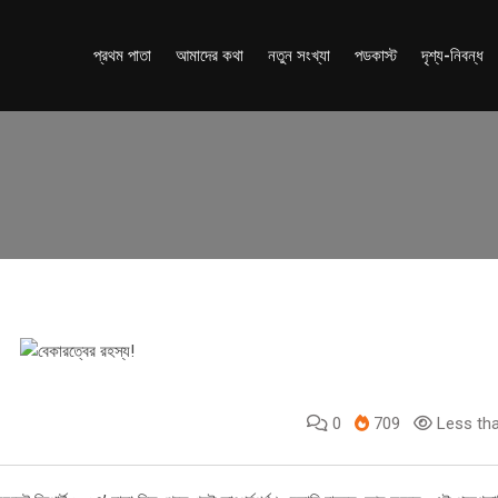
প্রথম পাতা
আমাদের কথা
নতুন সংখ্যা
পডকাস্ট
দৃশ্য-নিবন্ধ
0
709
Less tha