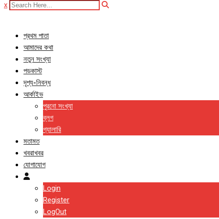
x
প্রথম পাতা
আমাদের কথা
নতুন সংখ্যা
পডকাস্ট
দৃশ্য-নিবন্ধ
আর্কাইভ
পুরনো সংখ্যা
ব্লগ
গ্যালারি
মতামত
খবরাখবর
যোগাযোগ
Login
Register
LogOut