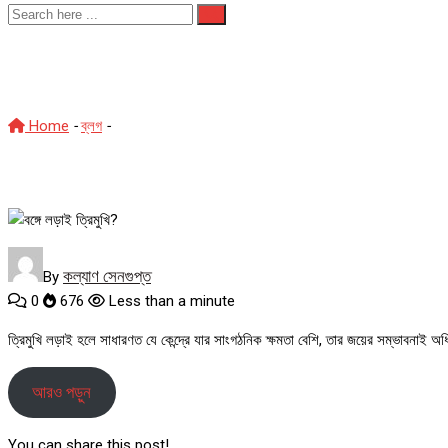
বঙ্গে লড়াই ত্রিমুখি?
Home
-
ব্লগ
-
বঙ্গে লড়াই ত্রিমুখি?
কল্যাণ সেনগুপ্ত
By
0
676
Less than a minute
ত্রিমুখি লড়াই হলে সাধারণত যে কেন্দ্রে যার সাংগঠনিক ক্ষমতা বেশি, তার জয়ের সম্ভাবনাই অ
আরও পড়ুন
You can share this post!