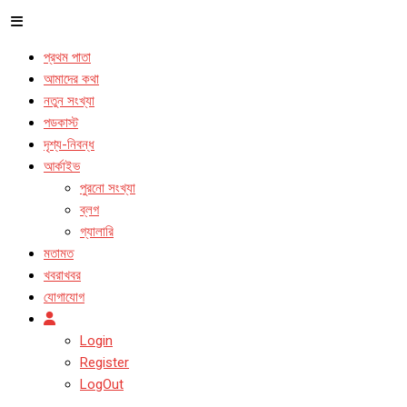
প্রথম পাতা
আমাদের কথা
নতুন সংখ্যা
পডকাস্ট
দৃশ্য-নিবন্ধ
আর্কাইভ
পুরনো সংখ্যা
ব্লগ
গ্যালারি
মতামত
খবরাখবর
যোগাযোগ
Login
Register
LogOut