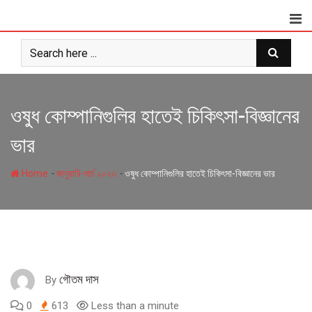
Skip
to
content
ওষুধ কোম্পানিগুলির হাতেই চিকিৎসা-বিজ্ঞানের
ভার
-
-
Home
জানুয়ারি-মার্চ ২০২৩
ওষুধ কোম্পানিগুলির হাতেই চিকিৎসা-বিজ্ঞানের ভার
গৌতম দাস
By
0
613
Less than a minute