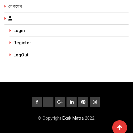
যোগাযোগ
Login
Register
LogOut
© Copyright
Ekak Matra
2022.