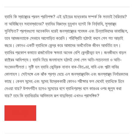
ব্যাধি কি স্বাস্থ্যের প্রবল প্রতিপক্ষ? এই দুইয়ের মধ্যেকার সম্পর্ক কি সততই বৈরিতার?
না অবিচ্ছিন্ন সহাবস্থানের? ব্যাধির বিরুদ্ধে যুযুধান হলেই কি নির্ব্যাধি, সুস্বাস্থ্য
সুনিশ্চিত? প্রশ্নগুলো অনেকদিন ধরেই জনস্বাস্থ্যের গবেষক এবং চিন্তাবিদদের ভাবাচ্ছিল,
তবে আমজনতাকে সেভাবে আলোড়িত করেনি। পরিস্থিতি হঠাৎই বদলে গেল গত আড়াই
বছরে। কোনও একটি ব্যাধিকে কেন্দ্র করে আমাদের অর্থনৈতিক জীবন আবর্তিত হল।
ব্যাধির প্রকোপ কমাতে রাজনৈতিক ক্ষমতা অনেক বেশি কেন্দ্রীভূত হল। জনজীবনে বাড়ল
রাষ্ট্রের আধিপত্য। ব্যাধি নিয়ে জনমানসে হঠাৎই দেখা গেল অতি-সচেতনতা ও অতি-
সংবেদনশীলতা। সৃষ্টি হল ব্যাধি কেন্দ্রিক নানান বাক-বিতণ্ডা, দাবি এবং পাল্টা দাবির
কোলাহল। সেইসঙ্গে এক ঝাঁক প্রশ্ন ধেয়ে এল জনস্বাস্থ্যবিদ এবং জনস্বাস্থ্য নির্ধারকদের
কাছে। কেবল সন্দেহ এবং সন্দেহ উদ্রেককারী কোনও পরীক্ষার ফল দেখেই ব্যাধিকে চিনে
নেওয়া যায়? উপসর্গহীন হলেও সন্দেহের বশে ব্যাধিগ্রস্থ বলে কারওর ওপর জুলুম করা
যায়? তবে কি ব্যাধিচর্চার আদিমতম রূপ যাদুবিদ্যা এখনও প্রাসঙ্গিক?
আরও পড়ুন