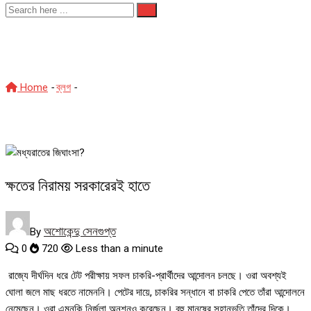
মধ্যরাতের জিঘাংসা?
Home
-
ব্লগ
-
মধ্যরাতের জিঘাংসা?
ক্ষতের নিরাময় সরকারেরই হাতে
অশোকেন্দু সেনগুপ্ত
By
0
720
Less than a minute
রাজ্যে দীর্ঘদিন ধরে টেট পরীক্ষায় সফল চাকরি-প্রার্থীদের আন্দোলন চলছে। ওরা অবশ্যই
ঘোলা জলে মাছ ধরতে নামেননি। পেটের দায়ে, চাকরির সন্ধানে বা চাকরি পেতে তাঁরা আন্দোলনে
নেমেছেন। ওরা এমনকি নির্জলা অনশনও করেছেন। বহু মানুষের সহানুভূতি তাঁদের দিকে।