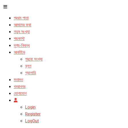
প্রথম পাতা
আমাদের কথা
নতুন সংখ্যা
পডকাস্ট
দৃশ্য-নিবন্ধ
আর্কাইভ
পুরনো সংখ্যা
ব্লগ
গ্যালারি
মতামত
খবরাখবর
যোগাযোগ
Login
Register
LogOut