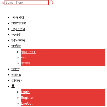
x
প্রথম পাতা
আমাদের কথা
নতুন সংখ্যা
পডকাস্ট
দৃশ্য-নিবন্ধ
আর্কাইভ
পুরনো সংখ্যা
ব্লগ
গ্যালারি
মতামত
খবরাখবর
যোগাযোগ
Login
Register
LogOut