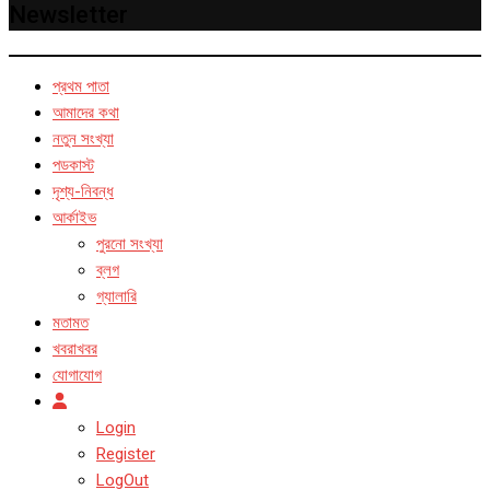
Newsletter
প্রথম পাতা
আমাদের কথা
নতুন সংখ্যা
পডকাস্ট
দৃশ্য-নিবন্ধ
আর্কাইভ
পুরনো সংখ্যা
ব্লগ
গ্যালারি
মতামত
খবরাখবর
যোগাযোগ
Login
Register
LogOut