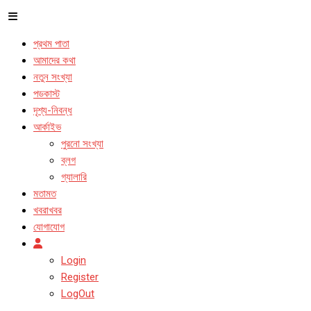
প্রথম পাতা
আমাদের কথা
নতুন সংখ্যা
পডকাস্ট
দৃশ্য-নিবন্ধ
আর্কাইভ
পুরনো সংখ্যা
ব্লগ
গ্যালারি
মতামত
খবরাখবর
যোগাযোগ
Login
Register
LogOut