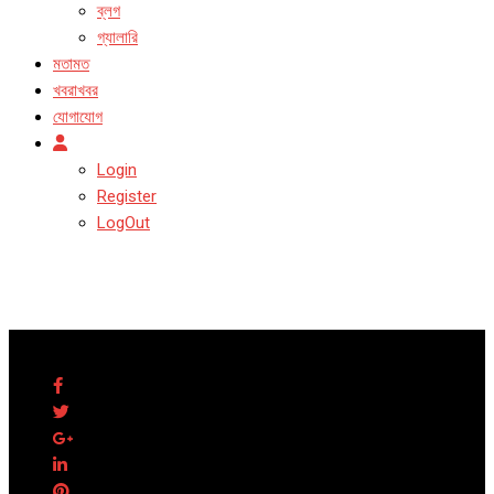
ব্লগ
গ্যালারি
মতামত
খবরাখবর
যোগাযোগ
Login
Register
LogOut