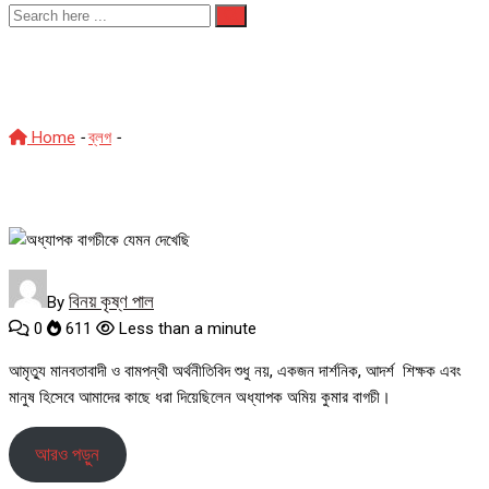
অধ্যাপক বাগচীকে যেমন দেখেছি
Home
-
ব্লগ
-
অধ্যাপক বাগচীকে যেমন দেখেছি
বিনয় কৃষ্ণ পাল
By
0
611
Less than a minute
আমৃত্যু মানবতাবাদী ও বামপন্থী অর্থনীতিবিদ শুধু নয়, একজন দার্শনিক, আদর্শ শিক্ষক এবং
মানুষ হিসেবে আমাদের কাছে ধরা দিয়েছিলেন অধ্যাপক অমিয় কুমার বাগচী।
আরও পড়ুন