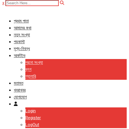
x
প্রথম পাতা
আমাদের কথা
নতুন সংখ্যা
পডকাস্ট
দৃশ্য-নিবন্ধ
আর্কাইভ
পুরনো সংখ্যা
ব্লগ
গ্যালারি
মতামত
খবরাখবর
যোগাযোগ
Login
Register
LogOut