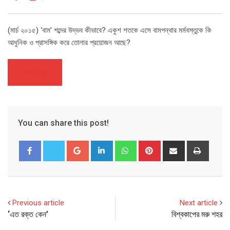
(মার্চ ২০১৫) ‘বাম’ শব্দের উদ্ভব কীভাবে? একুশ শতকে এসে বামপন্থার মর্মবস্তুকে কি
আধুনিক ও প্রাসঙ্গিক করে তোলার প্রয়োজন আছে?
আরও পড়ুন
You can share this post!
Google+
LinkedIn
Whatsapp
Pinterest
Share
Print
via
Email
Previous article
Next article
‘এত রক্ত কেন’
বিশ্বকাপের মরু শহর