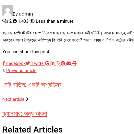
admin
By
2
1,403
Less than a minute
বড় বড় কর্পোরেট টেক কোম্পানিতে শুরু হয়েছে ব্যাপক হারে কর্মী ছাঁটাই। অনেকে বলছেন,
আজকের ওয়েব দৈত্যদের আধিপত্য কি তাই ভেঙ্গে পড়ছে? ভাবনা, ভাষ্য ও নির্মাণ: অনিন্দ্য ভট্টাচ
You can share this post!
Google+
LinkedIn
Whatsapp
Pinterest
Share
Print
Facebook
Twitter
via
Previous article
Email
নোট বাতিল: একটি অশ্বডিম্ব
Next article
ক্যানসার: অন্য ভাবনা
Related Articles