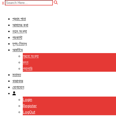
x
প্রথম পাতা
আমাদের কথা
নতুন সংখ্যা
পডকাস্ট
দৃশ্য-নিবন্ধ
আর্কাইভ
পুরনো সংখ্যা
ব্লগ
গ্যালারি
মতামত
খবরাখবর
যোগাযোগ
Login
Register
LogOut