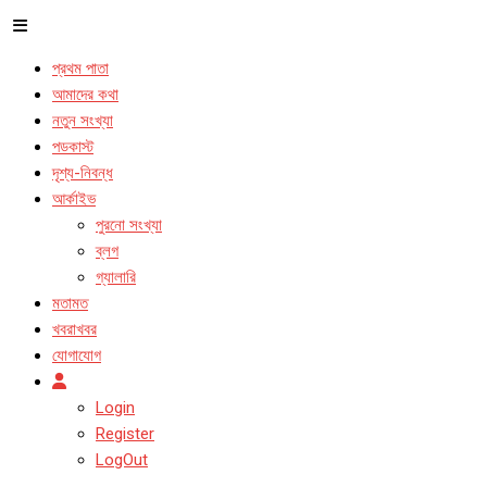
প্রথম পাতা
আমাদের কথা
নতুন সংখ্যা
পডকাস্ট
দৃশ্য-নিবন্ধ
আর্কাইভ
পুরনো সংখ্যা
ব্লগ
গ্যালারি
মতামত
খবরাখবর
যোগাযোগ
Login
Register
LogOut