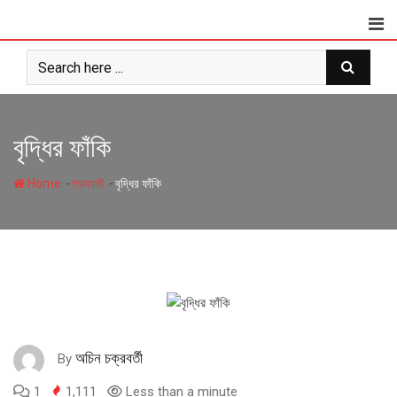
Skip
to
content
বৃদ্ধির ফাঁকি
-
-
Home
পডকাস্ট
বৃদ্ধির ফাঁকি
অচিন চক্রবর্তী
By
1
1,111
Less than a minute