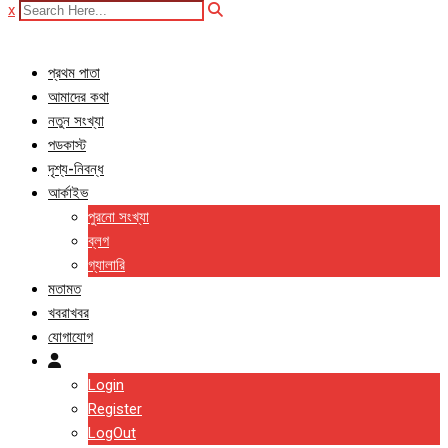
x
প্রথম পাতা
আমাদের কথা
নতুন সংখ্যা
পডকাস্ট
দৃশ্য-নিবন্ধ
আর্কাইভ
পুরনো সংখ্যা
ব্লগ
গ্যালারি
মতামত
খবরাখবর
যোগাযোগ
Login
Register
LogOut