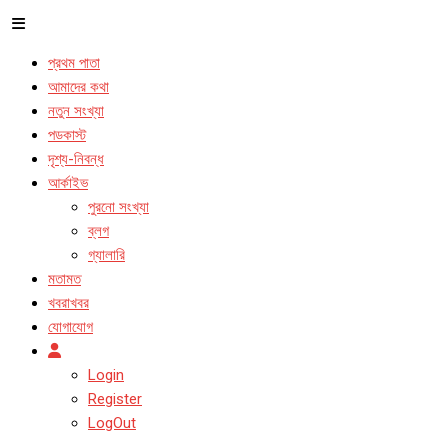
প্রথম পাতা
আমাদের কথা
নতুন সংখ্যা
পডকাস্ট
দৃশ্য-নিবন্ধ
আর্কাইভ
পুরনো সংখ্যা
ব্লগ
গ্যালারি
মতামত
খবরাখবর
যোগাযোগ
Login
Register
LogOut