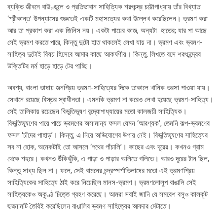
ব্যক্তি জীবনে বাউণ্ডুলে ও প্রতিভাবান সাহিত্যিক শরৎচন্দ্র চট্টোপাধ্যায় তাঁর বিখ্যাত
‘শ্রীকান্ত’ উপন্যাসের শুরুতেই একটি মহাসত্যের কথা উল্লেখ করেছিলেন। ভ্রমণ করা
আর তা প্রকাশ করা এক জিনিস নয়। একটা পায়ের কাজ, অন্যটা হাতের; যার পা আছে
সেই ভ্রমণ করতে পারে, কিন্তু দুটো হাত থাকলেই লেখা যায় না। ভ্রমণ এবং ভ্রমণ-
সাহিত্য দুটোই বিষয় হিসেবে আমার কাছে আকর্ষণীয়। কিন্তু, লিখতে বসে শরৎচন্দ্রের
উক্তিটির মর্ম হাড়ে হাড়ে টের পাচ্ছি।
অবশ্য, বাংলা ভাষায় জনপ্রিয় ভ্রমণ-সাহিত্যের দিকে তাকালে খানিক ভরসা পাওয়া যায়।
সেখানে রয়েছে বিস্তর স্বাধীনতা। এমনকি ভ্রমণ না করেও লেখা হয়েছে ভ্রমণ-সাহিত্য।
সেই তালিকায় রয়েছেন বিভূতিভূষণ বন্দ্যোপাধ্যায়ের মতো কালজয়ী সাহিত্যিক।
বিভূতিভূষণের পায়ে পায়ে ভ্রমণের অসামান্য ফসল যেমন ‘আরণ্যক’, তেমনি কল্প-ভ্রমণের
ফসল ‘চাঁদের পাহাড়’। কিন্তু, এ নিয়ে অভিযোগের উপায় নেই। বিভূতিভূষণের সাহিত্যের
সব না হোক, অনেকটাই তো আসলে ‘পথের পাঁচালি’। কাছের এবং দূরের। কখনও গ্রাম
থেকে শহরে। কখনও উঁকিঝুঁকি, এ পাড়া ও পাড়ার অলিতে গলিতে। আরও দূরের টান ছিল,
কিন্তু সাধ্য ছিল না। ফলে, সেই বামনের চন্দ্রস্পর্শাভিলাষের মতো এই ভ্রমণপ্রিয়
সাহিত্যিকের সাহিত্যে ঠাই করে নিয়েছিল মানস-ভ্রমণ। ভ্রমণলোলুপ বাঙালি সেই
সাহিত্যকেও অকুণ্ঠ চিত্তে গ্রহণ করেছে। আমরা সবাই জানি যে সমরেশ বসুও কালকূট
ছদ্মনামটি তৈরিই করেছিলেন বাঙালির ভ্রমণ সাহিত্যের আবদার মেটাতে।