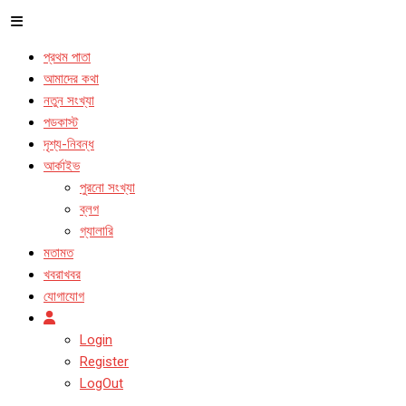
প্রথম পাতা
আমাদের কথা
নতুন সংখ্যা
পডকাস্ট
দৃশ্য-নিবন্ধ
আর্কাইভ
পুরনো সংখ্যা
ব্লগ
গ্যালারি
মতামত
খবরাখবর
যোগাযোগ
Login
Register
LogOut