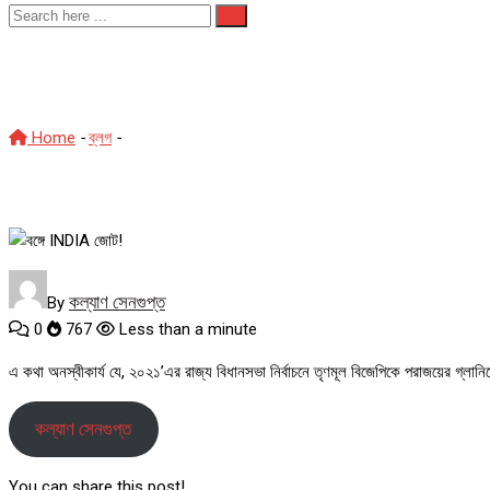
বঙ্গে INDIA জোট!
Home
-
ব্লগ
-
বঙ্গে INDIA জোট!
কল্যাণ সেনগুপ্ত
By
0
767
Less than a minute
এ কথা অনস্বীকার্য যে, ২০২১’এর রাজ্য বিধানসভা নির্বাচনে তৃণমূল বিজেপিকে পরাজয়ের গ্লান
কল্যাণ সেনগুপ্ত
You can share this post!