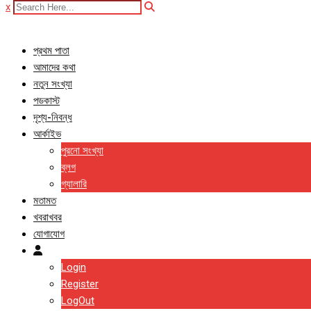
x
প্রথম পাতা
আমাদের কথা
নতুন সংখ্যা
পডকাস্ট
দৃশ্য-নিবন্ধ
আর্কাইভ
পুরনো সংখ্যা
ব্লগ
গ্যালারি
মতামত
খবরাখবর
যোগাযোগ
Login
Register
LogOut