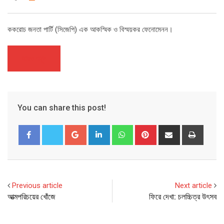
ককরোচ জনতা পার্টি (সিজেপি) এক আকস্মিক ও বিস্ময়কর ফেনোমেনন।
আরও পড়ুন
You can share this post!
Google+
LinkedIn
Whatsapp
Pinterest
Share
Print
via
Email
Previous article
Next article
আত্মপরিচয়ের খোঁজে
ফিরে দেখা: চলচ্চিত্র উৎসব