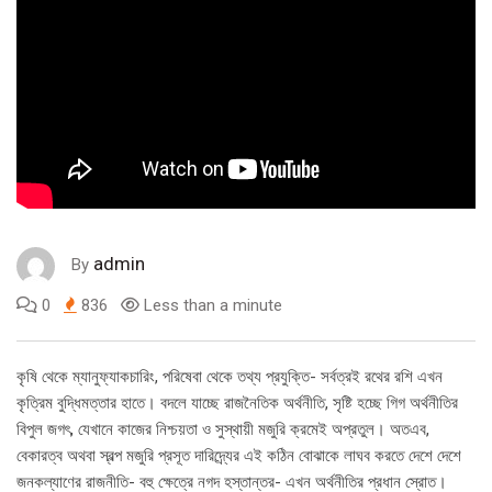
admin
By
0
836
Less than a minute
কৃষি থেকে ম্যানুফ্যাকচারিং, পরিষেবা থেকে তথ্য প্রযুক্তি- সর্বত্রই রথের রশি এখন
কৃত্রিম বুদ্ধিমত্তার হাতে। বদলে যাচ্ছে রাজনৈতিক অর্থনীতি, সৃষ্টি হচ্ছে গিগ অর্থনীতির
বিপুল জগৎ, যেখানে কাজের নিশ্চয়তা ও সুস্থায়ী মজুরি ক্রমেই অপ্রতুল। অতএব,
বেকারত্ব অথবা স্বল্প মজুরি প্রসূত দারিদ্র্যের এই কঠিন বোঝাকে লাঘব করতে দেশে দেশে
জনকল্যাণের রাজনীতি- বহু ক্ষেত্রে নগদ হস্তান্তর- এখন অর্থনীতির প্রধান স্রোত।