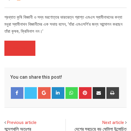
প্রখ্যাত কৃষি বিজ্ঞানী ও সদ্য মরণোত্তর ভারতরত্ন প্রাপ্ত এমএস স্বামীনাথনের কন্যা
মধুরা স্বামীনাথন বিজ্ঞানীদের এক সভায় বলেন, ‘যাঁরা এমএসপি’র জন্য আন্দোলন করছেন
তাঁরা কৃষক, ক্রিমিনাল নন।’
আরও পড়ুন
You can share this post!
Google+
LinkedIn
Whatsapp
Pinterest
Share
Print
via
Email
Previous article
Next article
সন্দেশখালি অতঃপর
দেশের সবচেয়ে বড় ঘোটালা উন্মোচিত