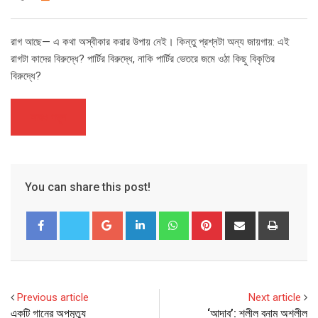
রাগ আছে— এ কথা অস্বীকার করার উপায় নেই। কিন্তু প্রশ্নটা অন্য জায়গায়: এই
রাগটা কাদের বিরুদ্ধে? পার্টির বিরুদ্ধে, নাকি পার্টির ভেতরে জমে ওঠা কিছু বিকৃতির
বিরুদ্ধে?
আরও পড়ুন
You can share this post!
Google+
LinkedIn
Whatsapp
Pinterest
Share
Print
via
Email
Previous article
Next article
একটি গানের অপমৃত্যু
‘আদাব’: শ্লীল বনাম অশ্লীল