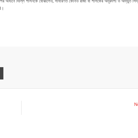
শের অধীনে দিল্লি শাসনকে বোঝালেও, সাধারণত কোনও রাজা বা শাসকের অদূরদর্শী ও অদ্ভুত সিদ্
করি।
Print
N