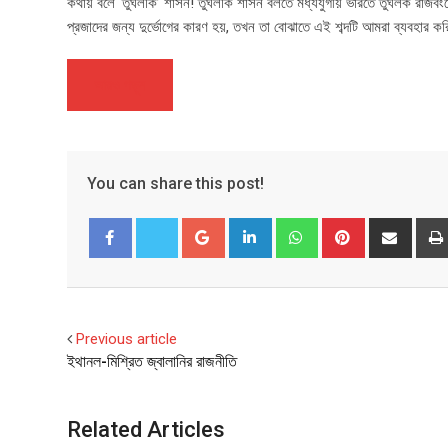
কথায় বলে ‘তুঘলকি’ শাসন! তুঘলকি শাসন বলতে মধ্যযুগীয় ভারতে তুঘলক রাজবং
প্রজাদের জন্য দুর্ভোগের কারণ হয়, তখন তা বোঝাতে এই শব্দটি আমরা ব্যবহার 
আরও পড়ুন
You can share this post!
Google+
LinkedIn
Whatsapp
Pinterest
Share
via
Email
Facebook
Twitter
Previous article
ইথানল-মিশ্রিত জ্বালানির রাজনীতি
Related Articles