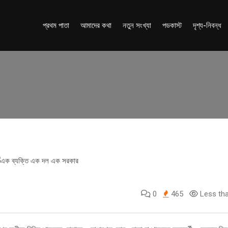
প্রথম পাতা
আমাদের কথা
নতুন সংখ্যা
পডকাস্ট
দৃশ্য-নিবন্ধ
0
465
Less tha