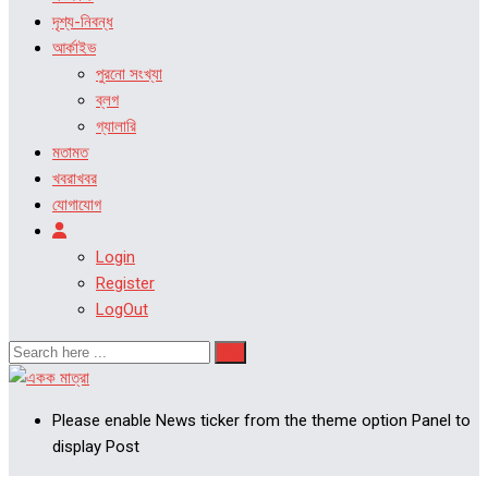
দৃশ্য-নিবন্ধ
আর্কাইভ
পুরনো সংখ্যা
ব্লগ
গ্যালারি
মতামত
খবরাখবর
যোগাযোগ
Login
Register
LogOut
Please enable News ticker from the theme option Panel to
display Post