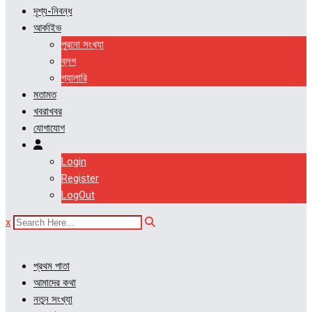
দৃশ্য-নিবন্ধ
আর্কাইভ
পুরনো সংখ্যা
ব্লগ
গ্যালারি
মতামত
খবরাখবর
যোগাযোগ
Login
Register
LogOut
x
প্রথম পাতা
আমাদের কথা
নতুন সংখ্যা