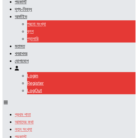
পডকাস্ট
দৃশ্য-নিবন্ধ
আর্কাইভ
পুরনো সংখ্যা
ব্লগ
গ্যালারি
মতামত
খবরাখবর
যোগাযোগ
Login
Register
LogOut
প্রথম পাতা
আমাদের কথা
নতুন সংখ্যা
পডকাস্ট