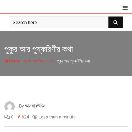
Skip
to
content
পুকুর আর পুষ্করিণীর কথা
-
-
Home
জুলাই-সেপ্টেম্বর২০২৩
পুকুর আর পুষ্করিণীর কথা
আনসারউদ্দিন
By
0
624
Less than a minute