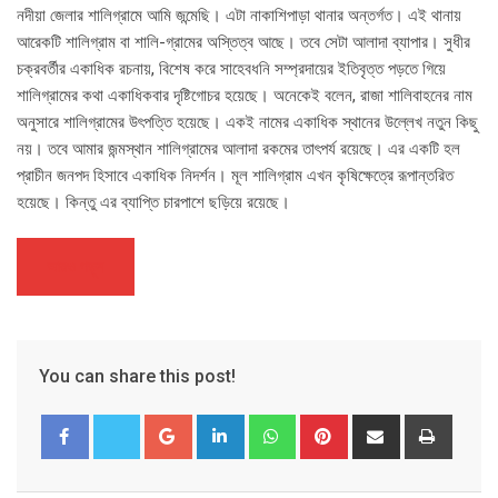
নদীয়া জেলার শালিগ্রামে আমি জন্মেছি। এটা নাকাশিপাড়া থানার অন্তর্গত। এই থানায়
আরেকটি শালিগ্রাম বা শালি-গ্রামের অস্তিত্ব আছে। তবে সেটা আলাদা ব্যাপার। সুধীর
চক্রবর্তীর একাধিক রচনায়, বিশেষ করে সাহেবধনি সম্প্রদায়ের ইতিবৃত্ত পড়তে গিয়ে
শালিগ্রামের কথা একাধিকবার দৃষ্টিগোচর হয়েছে। অনেকেই বলেন, রাজা শালিবাহনের নাম
অনুসারে শালিগ্রামের উৎপত্তি হয়েছে। একই নামের একাধিক স্থানের উল্লেখ নতুন কিছু
নয়। তবে আমার জন্মস্থান শালিগ্রামের আলাদা রকমের তাৎপর্য রয়েছে। এর একটি হল
প্রাচীন জনপদ হিসাবে একাধিক নিদর্শন। মূল শালিগ্রাম এখন কৃষিক্ষেত্রে রূপান্তরিত
হয়েছে। কিন্তু এর ব্যাপ্তি চারপাশে ছড়িয়ে রয়েছে।
আরও পড়ুন
You can share this post!
Google+
LinkedIn
Whatsapp
Pinterest
Share
Print
via
Email