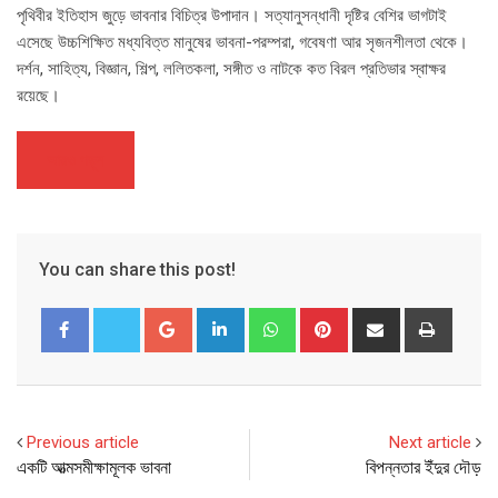
পৃথিবীর ইতিহাস জুড়ে ভাবনার বিচিত্র উপাদান। সত্যানুসন্ধানী দৃষ্টির বেশির ভাগটাই
এসেছে উচ্চশিক্ষিত মধ্যবিত্ত মানুষের ভাবনা-পরম্পরা, গবেষণা আর সৃজনশীলতা থেকে।
দর্শন, সাহিত্য, বিজ্ঞান, শিল্প, ললিতকলা, সঙ্গীত ও নাটকে কত বিরল প্রতিভার স্বাক্ষর
রয়েছে।
আরও পড়ুন
You can share this post!
Google+
LinkedIn
Whatsapp
Pinterest
Share
Print
via
Email
Previous article
Next article
একটি আত্মসমীক্ষামূলক ভাবনা
বিপন্নতার ইঁদুর দৌড়